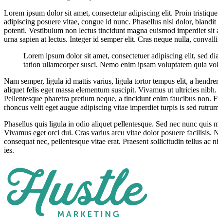
Lorem ipsum dolor sit amet, consectetur adipiscing elit. Proin tristiqu
adipiscing posuere vitae, congue id nunc. Phasellus nisl dolor, blandit 
potenti. Vestibulum non lectus tincidunt magna euismod imperdiet sit a
urna sapien at lectus. Integer id semper elit. Cras neque nulla, conval
Lorem ipsum dolor sit amet, consectetuer adipiscing elit, sed 
tation ullamcorper susci. Nemo enim ipsam voluptatem quia volupt
Nam semper, ligula id mattis varius, ligula tortor tempus elit, a hend
aliquet felis eget massa elementum suscipit. Vivamus ut ultricies nibh. 
Pellentesque pharetra pretium neque, a tincidunt enim faucibus non. Fu
rhoncus velit eget augue adipiscing vitae imperdiet turpis is sed rutru
Phasellus quis ligula in odio aliquet pellentesque. Sed nec nunc quis 
Vivamus eget orci dui. Cras varius arcu vitae dolor posuere facilisis
consequat nec, pellentesque vitae erat. Praesent sollicitudin tellus ac 
ies.