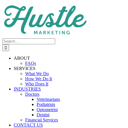
Skip
to
content
Search
for:
ABOUT
FAQs
SERVICES
What We Do
How We Do It
Who Does It
INDUSTRIES
Doctors
Veterinarians
Podiatrists
Optometrist
Dentist
Financial Services
CONTACT US