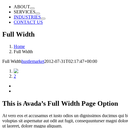
ABOUT
SERVICES
INDUSTRIES
CONTACT US
Full Width
Home
Full Width
Full Width
hustlemarket
2012-07-31T02:17:47+00:00
1
2
This is Avada’s Full Width Page Option
At vero eos et accusamus et iusto odios un dignissimos ducimus qui bl
voluptas sit aspernatur aut odit aut fugit, consequunturser magni dol
ut laoreet, dolore magna aliquam.