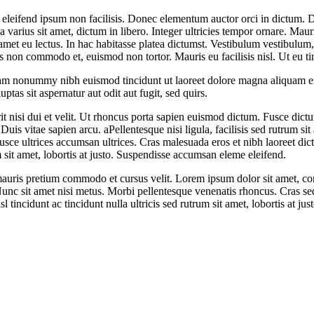
e eleifend ipsum non facilisis. Donec elementum auctor orci in dictum. Do
a varius sit amet, dictum in libero. Integer ultricies tempor ornare. Maur
met eu lectus. In hac habitasse platea dictumst. Vestibulum vestibulum,
lis non commodo et, euismod non tortor. Mauris eu facilisis nisl. Ut eu t
diam nonummy nibh euismod tincidunt ut laoreet dolore magna aliquam e
as sit aspernatur aut odit aut fugit, sed quirs.
rerit nisi dui et velit. Ut rhoncus porta sapien euismod dictum. Fusce di
Duis vitae sapien arcu. aPellentesque nisi ligula, facilisis sed rutrum s
sce ultrices accumsan ultrices. Cras malesuada eros et nibh laoreet dic
m sit amet, lobortis at justo. Suspendisse accumsan eleme eleifend.
mauris pretium commodo et cursus velit. Lorem ipsum dolor sit amet, cons
. Nunc sit amet nisi metus. Morbi pellentesque venenatis rhoncus. Cras 
nisl tincidunt ac tincidunt nulla ultricis sed rutrum sit amet, lobortis a