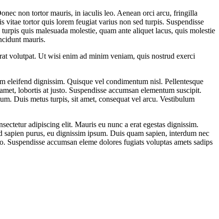
nec non tortor mauris, in iaculis leo. Aenean orci arcu, fringilla
is vitae tortor quis lorem feugiat varius non sed turpis. Suspendisse
 turpis quis malesuada molestie, quam ante aliquet lacus, quis molestie
incidunt mauris.
rat volutpat. Ut wisi enim ad minim veniam, quis nostrud exerci
ctum eleifend dignissim. Quisque vel condimentum nisl. Pellentesque
it amet, lobortis at justo. Suspendisse accumsan elementum suscipit.
tum. Duis metus turpis, sit amet, consequat vel arcu. Vestibulum
ectetur adipiscing elit. Mauris eu nunc a erat egestas dignissim.
sed sapien purus, eu dignissim ipsum. Duis quam sapien, interdum nec
t justo. Suspendisse accumsan eleme dolores fugiats voluptas amets sadips