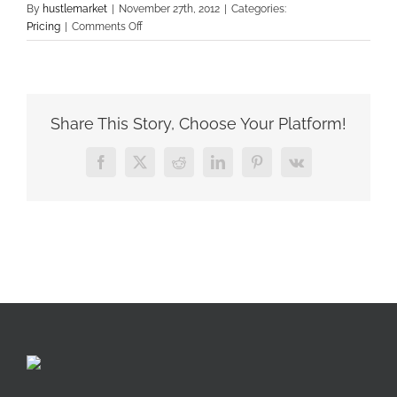
By
hustlemarket
|
November 27th, 2012
|
Categories:
on
Pricing
|
Comments Off
Curabitur
eget
leo
at
velit
Share This Story, Choose Your Platform!
imperdiet
varius
Facebook
X
Reddit
LinkedIn
Pinterest
Vk
eu
ipsum
vitae
velit
congue
iaculis
vitaes.